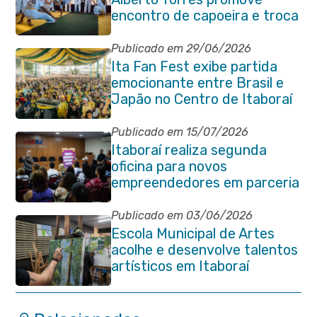
encontro de capoeira e troca
de cordas na Praça Marechal
Floriano Peixoto
Publicado em 29/06/2026
Ita Fan Fest exibe partida
emocionante entre Brasil e
Japão no Centro de Itaboraí
Publicado em 15/07/2026
Itaboraí realiza segunda
oficina para novos
empreendedores em parceria
com Sebrae
Publicado em 03/06/2026
Escola Municipal de Artes
acolhe e desenvolve talentos
artísticos em Itaboraí