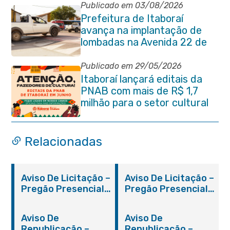
Publicado em 03/08/2026
Prefeitura de Itaboraí
avança na implantação de
lombadas na Avenida 22 de
Maio para reforçar a
segurança no trânsito
Publicado em 29/05/2026
Itaboraí lançará editais da
PNAB com mais de R$ 1,7
milhão para o setor cultural
Relacionadas
Aviso De Licitação –
Aviso De Licitação –
Pregão Presencial
Pregão Presencial
Nº 019/2019 – PMI
Nº 012/2019 – FMS
Aviso De
Aviso De
Republicação –
Republicação –