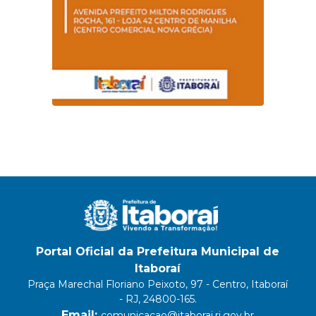
Portal Oficial da Prefeitura Municipal de
Itaboraí
Praça Marechal Floriano Peixoto, 97 - Centro, Itaboraí
- RJ, 24800-165.
Email:
comunicacao@itaborai.rj.gov.br