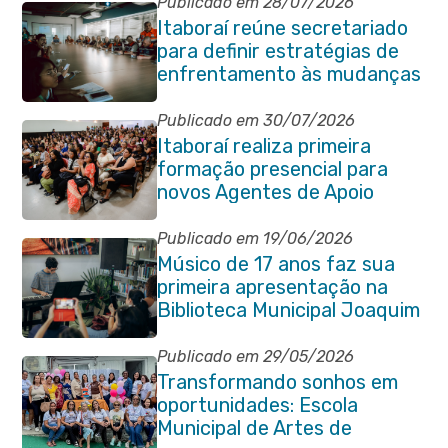
Gabriela 18 de junho
Publicado em 28/07/2026
Itaboraí reúne secretariado
para definir estratégias de
enfrentamento às mudanças
climáticas
Publicado em 30/07/2026
Itaboraí realiza primeira
formação presencial para
novos Agentes de Apoio
Escolar
Publicado em 19/06/2026
Músico de 17 anos faz sua
primeira apresentação na
Biblioteca Municipal Joaquim
Manuel de Macedo
Publicado em 29/05/2026
Transformando sonhos em
oportunidades: Escola
Municipal de Artes de