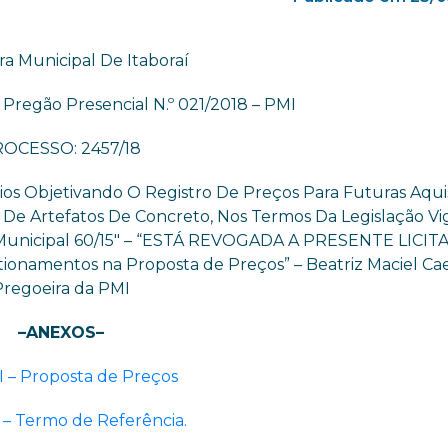
ra Municipal De Itaboraí
Pregão Presencial N.º 021/2018 – PMI
OCESSO: 2457/18
os Objetivando O Registro De Preços Para Futuras Aqui
a De Artefatos De Concreto, Nos Termos Da Legislação Vi
o Municipal 60/15″ – “ESTÁ REVOGADA A PRESENTE LICIT
tionamentos na Proposta de Preços” – Beatriz Maciel Ca
Pregoeira da PMI
–ANEXOS–
I – Proposta de Preços
 – Termo de Referência.