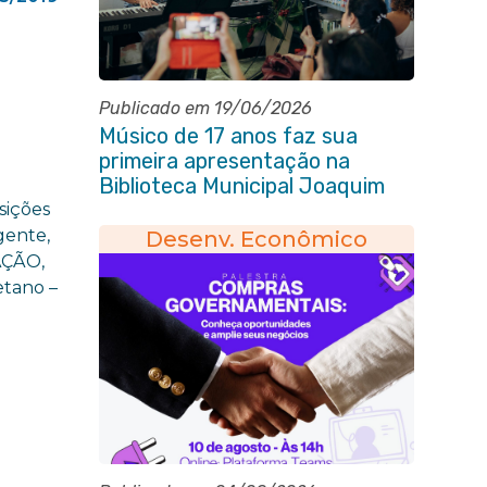
Publicado em 19/06/2026
Músico de 17 anos faz sua
primeira apresentação na
Biblioteca Municipal Joaquim
Manuel de Macedo
sições
gente,
Desenv. Econômico
AÇÃO,
etano –