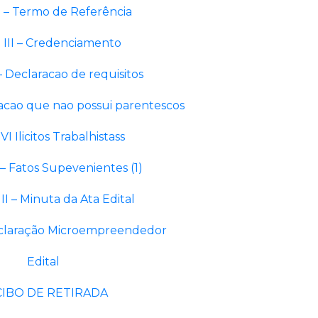
I – Termo de Referência
 III – Credenciamento
– Declaracao de requisitos
acao que nao possui parentescos
I Ilicitos Trabalhistass
 – Fatos Supevenientes (1)
II – Minuta da Ata
Edital
eclaração Microempreendedor
Edital
IBO DE RETIRADA