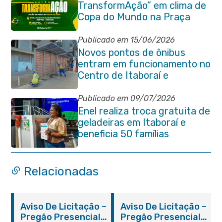
TransformAção” em clima de
Copa do Mundo na Praça
Marechal Floriano Peixoto
Publicado em 15/06/2026
Novos pontos de ônibus
entram em funcionamento no
Centro de Itaboraí e
garantem mais conforto à
população
Publicado em 09/07/2026
Enel realiza troca gratuita de
geladeiras em Itaboraí e
beneficia 50 famílias
Relacionadas
Aviso De Licitação –
Aviso De Licitação –
Pregão Presencial
Pregão Presencial