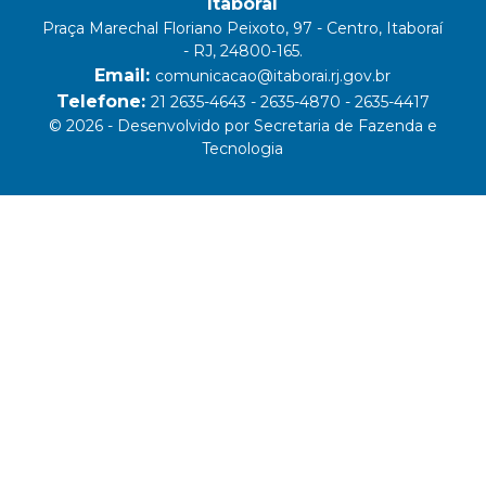
Itaboraí
Praça Marechal Floriano Peixoto, 97 - Centro, Itaboraí
- RJ, 24800-165.
Email:
comunicacao@itaborai.rj.gov.br
Telefone:
21 2635-4643 - 2635-4870 - 2635-4417
© 2026 - Desenvolvido por Secretaria de Fazenda e
Tecnologia