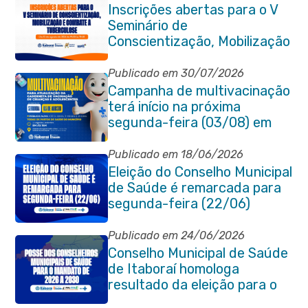
Inscrições abertas para o V
Seminário de
Conscientização, Mobilização
e Combate à Tuberculose em
Itaboraí
Publicado em 30/07/2026
Campanha de multivacinação
terá início na próxima
segunda-feira (03/08) em
Itaboraí
Publicado em 18/06/2026
Eleição do Conselho Municipal
de Saúde é remarcada para
segunda-feira (22/06)
Publicado em 24/06/2026
Conselho Municipal de Saúde
de Itaboraí homologa
resultado da eleição para o
quadriênio 2026–2030