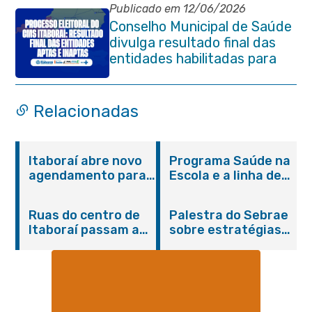
Publicado em 12/06/2026
Conselho Municipal de Saúde
divulga resultado final das
entidades habilitadas para
eleição do quadriênio 2026-
2030
Relacionadas
Itaboraí abre novo
Programa Saúde na
agendamento para
Escola e a linha de
castração gratuita
cuidados da
de cães e gatos
Hanseníase
Ruas do centro de
Palestra do Sebrae
promovem
Itaboraí passam a
sobre estratégias
conscientização
operar em novos
de divulgação reúne
sobre hanseníase
sentidos
empreendedores no
na E.M Adelaide de
Centro de Itaboraí
Magalhães Seabra