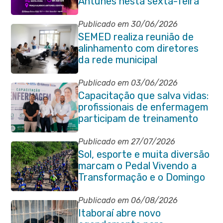
Antunes nesta sexta-feira
(07/08)
Publicado em 30/06/2026
SEMED realiza reunião de
alinhamento com diretores
da rede municipal
Publicado em 03/06/2026
Capacitação que salva vidas:
profissionais de enfermagem
participam de treinamento
em primeiros socorros em
Itaboraí
Publicado em 27/07/2026
Sol, esporte e muita diversão
marcam o Pedal Vivendo a
Transformação e o Domingo
no Parque Paleontológico
Publicado em 06/08/2026
Itaboraí abre novo