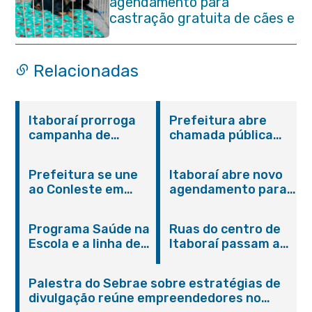
agendamento para
castração gratuita de cães e
gatos
Relacionadas
Itaboraí prorroga
Prefeitura abre
campanha de
chamada pública
vacinação contra
para aquisição de
Influenza para toda
alimentos da
Prefeitura se une
Itaboraí abre novo
população a partir
Agricultura Familiar
ao Conleste em
agendamento para
de seis meses de
solidariedade a
castração gratuita
idade
Petrópolis
de cães e gatos
Programa Saúde na
Ruas do centro de
Escola e a linha de
Itaboraí passam a
cuidados da
operar em novos
Hanseníase
sentidos
Palestra do Sebrae sobre estratégias de
promovem
divulgação reúne empreendedores no
conscientização