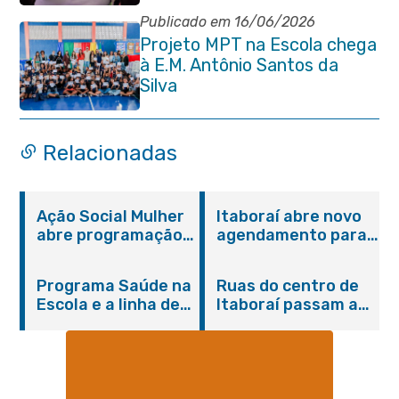
Publicado em 16/06/2026
Projeto MPT na Escola chega
à E.M. Antônio Santos da
Silva
Relacionadas
Ação Social Mulher
Itaboraí abre novo
abre programação
agendamento para
do Agosto Lilás em
castração gratuita
Itaboraí com
de cães e gatos
Programa Saúde na
Ruas do centro de
serviços gratuitos e
Escola e a linha de
Itaboraí passam a
orientações
cuidados da
operar em novos
Hanseníase
sentidos
promovem
conscientização
sobre hanseníase