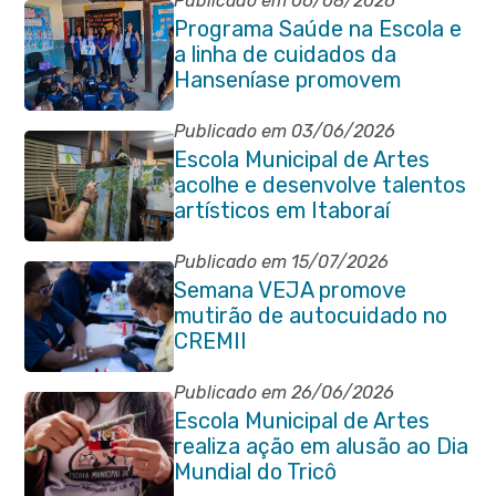
Publicado em 06/08/2026
Programa Saúde na Escola e
a linha de cuidados da
Hanseníase promovem
conscientização sobre
hanseníase na E.M Adelaide
Publicado em 03/06/2026
de Magalhães Seabra
Escola Municipal de Artes
acolhe e desenvolve talentos
artísticos em Itaboraí
Publicado em 15/07/2026
Semana VEJA promove
mutirão de autocuidado no
CREMII
Publicado em 26/06/2026
Escola Municipal de Artes
realiza ação em alusão ao Dia
Mundial do Tricô