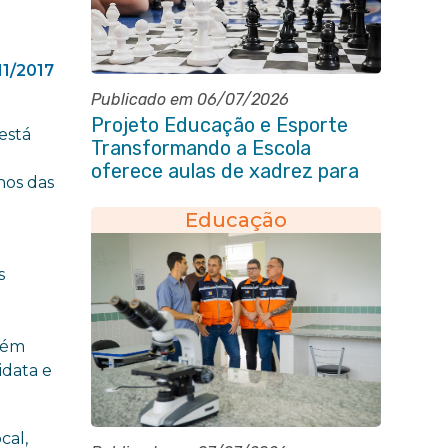
11/2017
Publicado em 06/07/2026
Projeto Educação e Esporte
está
Transformando a Escola
oferece aulas de xadrez para
nos das
alunos da rede municipal
Educação
s
orém
idata e
cal,