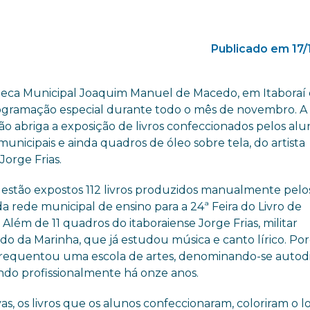
Publicado em 17/
oteca Municipal Joaquim Manuel de Macedo, em Itaboraí 
gramação especial durante todo o mês de novembro. A
ção abriga a exposição de livros confeccionados pelos alu
municipais e ainda quadros de óleo sobre tela, do artista
 Jorge Frias.
 estão expostos 112 livros produzidos manualmente pelo
a rede municipal de ensino para a 24ª Feira do Livro de
. Além de 11 quadros do itaboraiense Jorge Frias, militar
do da Marinha, que já estudou música e canto lírico. P
requentou uma escola de artes, denominando-se autod
ndo profissionalmente há onze anos.
s, os livros que os alunos confeccionaram, coloriram o lo