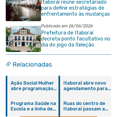
Itaboraí reúne secretariado
para definir estratégias de
enfrentamento às mudanças
climáticas
Publicado em 26/06/2026
Prefeitura de Itaboraí
decreta ponto facultativo no
dia do jogo da Seleção
Brasileira
Relacionadas
Ação Social Mulher
Itaboraí abre novo
abre programação
agendamento para
do Agosto Lilás em
castração gratuita
Itaboraí com
de cães e gatos
Programa Saúde na
Ruas do centro de
serviços gratuitos e
Escola e a linha de
Itaboraí passam a
orientações
cuidados da
operar em novos