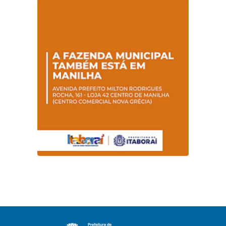
Hanseníase
sentidos
promovem
conscientização
sobre hanseníase
na E.M Adelaide de
Magalhães Seabra