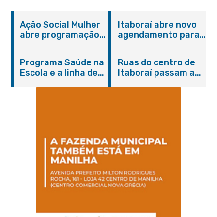
Ação Social Mulher
Itaboraí abre novo
abre programação
agendamento para
do Agosto Lilás em
castração gratuita
Itaboraí com
de cães e gatos
Programa Saúde na
Ruas do centro de
serviços gratuitos e
Escola e a linha de
Itaboraí passam a
orientações
cuidados da
operar em novos
Hanseníase
sentidos
promovem
conscientização
sobre hanseníase
na E.M Adelaide de
Magalhães Seabra