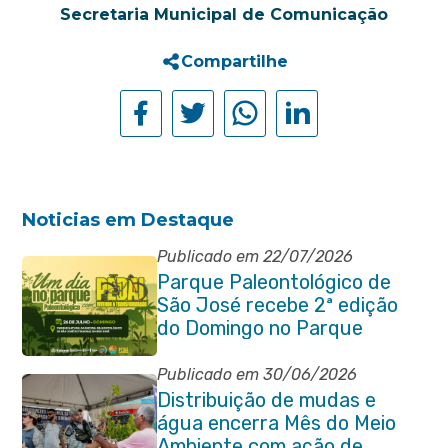
Secretaria Municipal de Comunicação
Compartilhe
Noticias em Destaque
Publicado em 22/07/2026
Parque Paleontológico de
São José recebe 2ª edição
do Domingo no Parque
Paleontológico com Pedal
Vivendo a Transformação
Publicado em 30/06/2026
Distribuição de mudas e
água encerra Mês do Meio
Ambiente com ação de