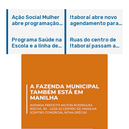
Ação Social Mulher
Itaboraí abre novo
abre programação
agendamento para
do Agosto Lilás em
castração gratuita
Itaboraí com
de cães e gatos
Programa Saúde na
Ruas do centro de
serviços gratuitos e
Escola e a linha de
Itaboraí passam a
orientações
cuidados da
operar em novos
Hanseníase
sentidos
promovem
conscientização
sobre hanseníase
na E.M Adelaide de
Magalhães Seabra