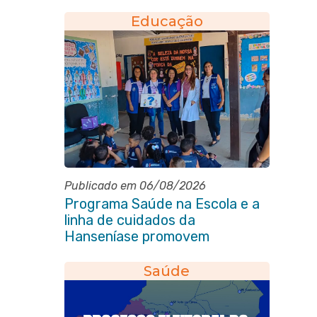
socorros em Itaboraí
Educação
Publicado em 06/08/2026
Programa Saúde na Escola e a
linha de cuidados da
Hanseníase promovem
conscientização sobre
hanseníase na E.M Adelaide de
Saúde
Magalhães Seabra