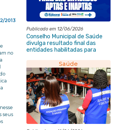
2/2013
Publicado em 12/06/2026
Conselho Municipal de Saúde
divulga resultado final das
de
entidades habilitadas para
ram no
eleição do quadriênio 2026-
na
2030
Saúde
l
edo
ica
ia
 nesse
s seus
os