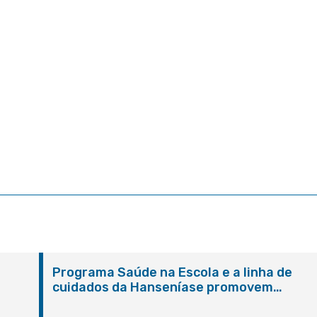
Programa Saúde na Escola e a linha de
cuidados da Hanseníase promovem
conscientização sobre hanseníase na E.M