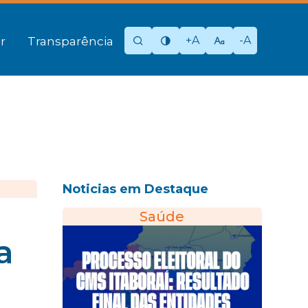
+A
-A
r
Transparência
Noticias em Destaque
Saúde
a