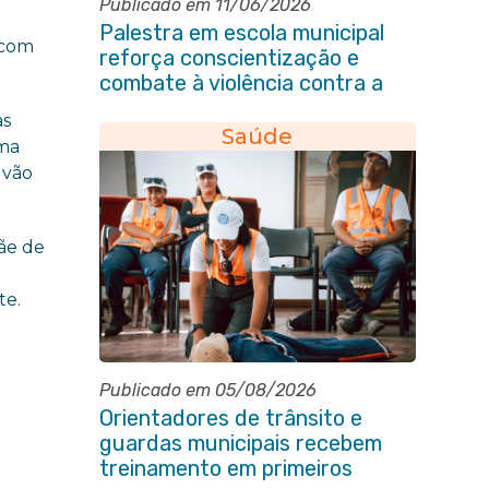
Publicado em 11/06/2026
Palestra em escola municipal
 com
reforça conscientização e
combate à violência contra a
pessoa idosa em Itaboraí
as
Saúde
ama
 vão
mãe de
te.
Publicado em 05/08/2026
Orientadores de trânsito e
guardas municipais recebem
treinamento em primeiros