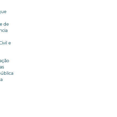
 que
 e de
ncia
ivil e
ração
as
pública
da