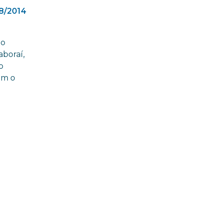
8/2014
io
aboraí,
o
om o