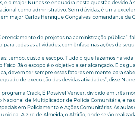
s, e o major Nunes se enquadra nesta questão devido à 
peracional como administrativo. Sem dúvidas, é uma excele
ambém major Carlos Henrique Gonçalves, comandante da 
erenciamento de projetos na administração pública”, f
para todas as atividades, com ênfase nas ações de segu
ais: tempo, custo e escopo. Tudo o que fazemos na vida 
físico. Já o escopo é o objetivo a ser alcançado. E os gu
lica, devem ter sempre esses fatores em mente para sabe
equado de execução das devidas atividades”, disse Nune
programa Crack, É Possível Vencer, dividido em três mó
 Nacional de Multiplicador de Polícia Comunitária, e na
peciais em Policiamento e Ações Comunitárias. As aulas 
unicipal Alziro de Almeida, o Alzirão, onde serão realizad