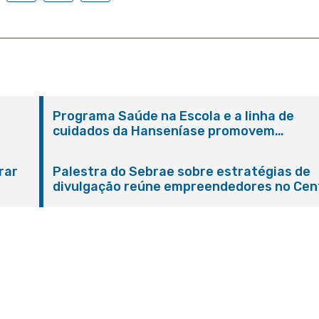
Programa Saúde na Escola e a linha de
cuidados da Hanseníase promovem
conscientização sobre hanseníase na E.M
Adelaide de Magalhães Seabra
rar
Palestra do Sebrae sobre estratégias de
divulgação reúne empreendedores no Cen
de Itaboraí