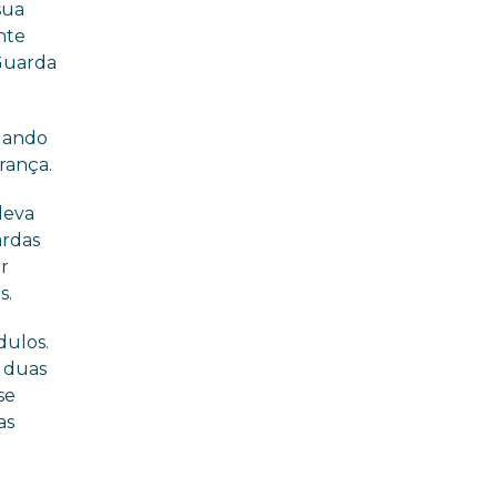
sua
nte
Guarda
alando
rança.
leva
ardas
r
s.
dulos.
s duas
se
as