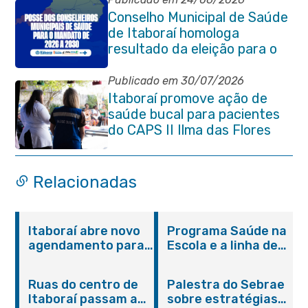
Conselho Municipal de Saúde
de Itaboraí homologa
resultado da eleição para o
quadriênio 2026–2030
Publicado em 30/07/2026
Itaboraí promove ação de
saúde bucal para pacientes
do CAPS II Ilma das Flores
Relacionadas
Itaboraí abre novo
Programa Saúde na
agendamento para
Escola e a linha de
castração gratuita
cuidados da
de cães e gatos
Hanseníase
Ruas do centro de
Palestra do Sebrae
promovem
Itaboraí passam a
sobre estratégias
conscientização