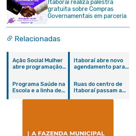
Itaboraí realiza palestra
gratuita sobre Compras
Governamentais em parceria
com o Sebrae
Relacionadas
Ação Social Mulher
Itaboraí abre novo
abre programação
agendamento para
do Agosto Lilás em
castração gratuita
Itaboraí com
de cães e gatos
Programa Saúde na
Ruas do centro de
serviços gratuitos e
Escola e a linha de
Itaboraí passam a
orientações
cuidados da
operar em novos
Hanseníase
sentidos
promovem
conscientização
sobre hanseníase
na E.M Adelaide de
Magalhães Seabra