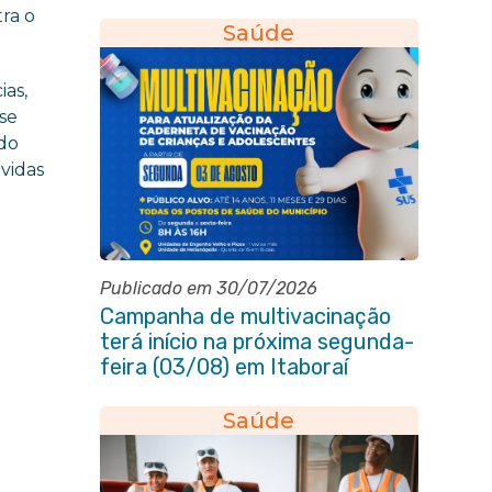
da Pessoa Idosa de Itaboraí
ra o
Saúde
ias,
se
ndo
úvidas
Publicado em 30/07/2026
Campanha de multivacinação
terá início na próxima segunda-
feira (03/08) em Itaboraí
Saúde