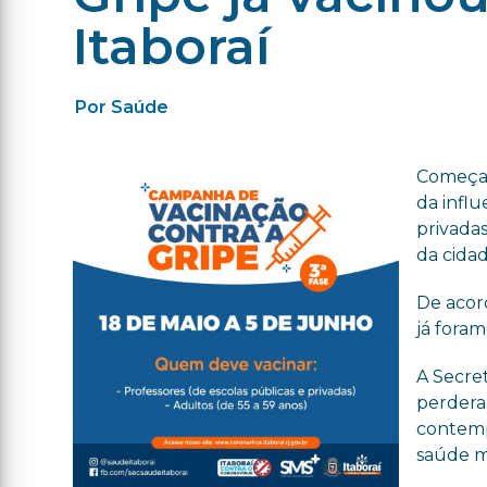
Itaboraí
Por Saúde
Começa 
da influ
privadas
da cidad
De acor
já fora
A Secre
perdera
contemp
saúde ma