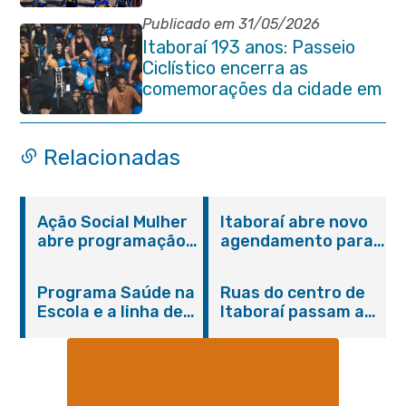
no Parque Paleontológico
Publicado em 31/05/2026
Itaboraí 193 anos: Passeio
Ciclístico encerra as
comemorações da cidade em
grande estilo
Relacionadas
Ação Social Mulher
Itaboraí abre novo
abre programação
agendamento para
do Agosto Lilás em
castração gratuita
Itaboraí com
de cães e gatos
Programa Saúde na
Ruas do centro de
serviços gratuitos e
Escola e a linha de
Itaboraí passam a
orientações
cuidados da
operar em novos
Hanseníase
sentidos
promovem
conscientização