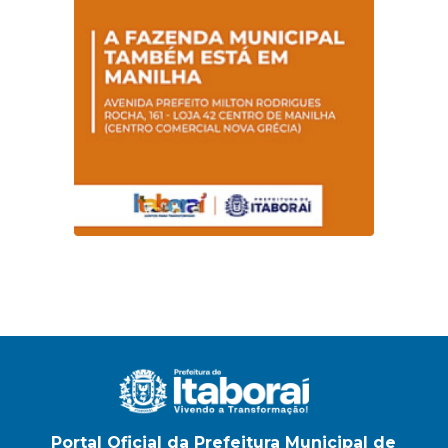
sobre hanseníase
na E.M Adelaide de
Magalhães Seabra
Portal Oficial da Prefeitura Municipal de