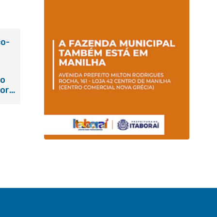
co-
ão
dores