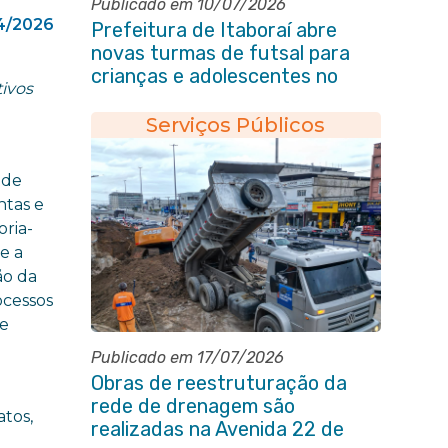
Publicado em 10/07/2026
4/2026
Prefeitura de Itaboraí abre
novas turmas de futsal para
crianças e adolescentes no
tivos
Novo Horizonte
Serviços Públicos
a
 de
ntas e
ria-
de a
ão da
ocessos
de
Publicado em 17/07/2026
Obras de reestruturação da
rede de drenagem são
atos,
realizadas na Avenida 22 de