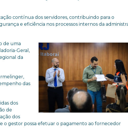
icação contínua dos servidores, contribuindo para o
urança e eficiência nos processos internos da administ
to de uma
ladoria-Geral,
regional da
ermelinger,
esempenho das
vidas dos
ção de
tação dos
que o gestor possa efetuar o pagamento ao fornecedor