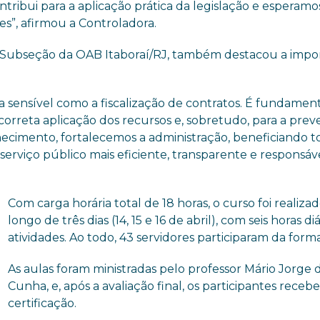
tribui para a aplicação prática da legislação e esperam
s”, afirmou a Controladora.
ª Subseção da OAB Itaboraí/RJ, também destacou a impo
a sensível como a fiscalização de contratos. É fundamen
 correta aplicação dos recursos e, sobretudo, para a pre
ecimento, fortalecemos a administração, beneficiando t
serviço público mais eficiente, transparente e responsáve
Com carga horária total de 18 horas, o curso foi realiza
longo de três dias (14, 15 e 16 de abril), com seis horas di
atividades. Ao todo, 43 servidores participaram da form
As aulas foram ministradas pelo professor Mário Jorge 
Cunha, e, após a avaliação final, os participantes receb
certificação.