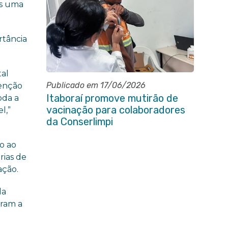
os uma
rtância
tal
Publicado em 17/06/2026
venção
Itaboraí promove mutirão de
oda a
vacinação para colaboradores
l,”
da Conserlimpi
do ao
árias de
ação.
da
eram a