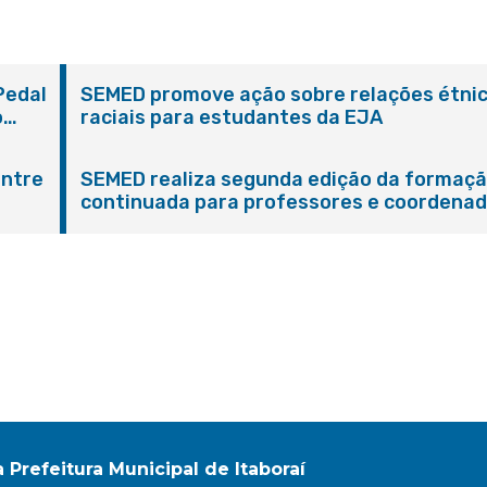
Pedal
SEMED promove ação sobre relações étni
o
raciais para estudantes da EJA
entre
SEMED realiza segunda edição da formaç
continuada para professores e coordena
pedagógicos
a Prefeitura Municipal de Itaboraí