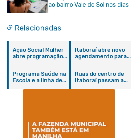
ao bairro Vale do Sol nos dias
15 e 16 de junho e Vila
Gabriela 18 de junho
Relacionadas
Ação Social Mulher
Itaboraí abre novo
abre programação
agendamento para
do Agosto Lilás em
castração gratuita
Itaboraí com
de cães e gatos
Programa Saúde na
Ruas do centro de
serviços gratuitos e
Escola e a linha de
Itaboraí passam a
orientações
cuidados da
operar em novos
Hanseníase
sentidos
promovem
conscientização
sobre hanseníase
na E.M Adelaide de
Magalhães Seabra