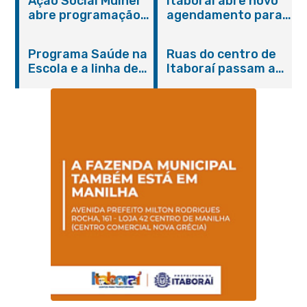
Ação Social Mulher
Itaboraí abre novo
abre programação
agendamento para
do Agosto Lilás em
castração gratuita
Itaboraí com
de cães e gatos
Programa Saúde na
Ruas do centro de
serviços gratuitos e
Escola e a linha de
Itaboraí passam a
orientações
cuidados da
operar em novos
Hanseníase
sentidos
promovem
conscientização
sobre hanseníase
na E.M Adelaide de
Magalhães Seabra