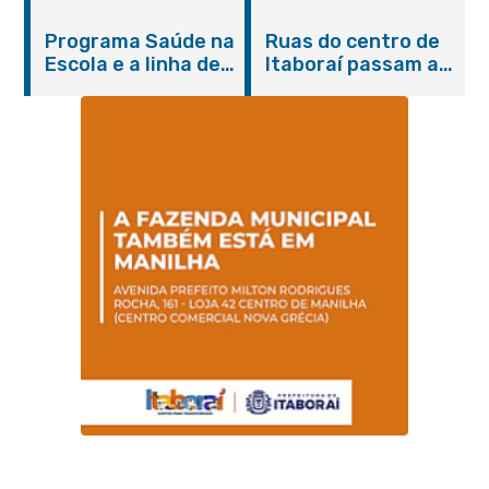
do Agosto Lilás em
castração gratuita
Itaboraí com
de cães e gatos
Programa Saúde na
Ruas do centro de
serviços gratuitos e
Escola e a linha de
Itaboraí passam a
orientações
cuidados da
operar em novos
Hanseníase
sentidos
promovem
conscientização
sobre hanseníase
na E.M Adelaide de
Magalhães Seabra