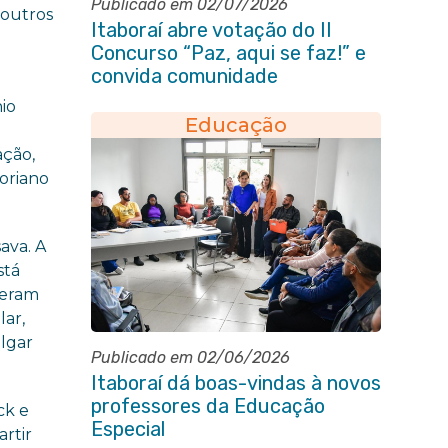
Publicado em 02/07/2026
 outros
Itaboraí abre votação do II
Concurso “Paz, aqui se faz!” e
convida comunidade
io
Educação
ação,
oriano
ava. A
stá
zeram
lar,
ulgar
Publicado em 02/06/2026
Itaboraí dá boas-vindas à novos
professores da Educação
ck e
Especial
artir