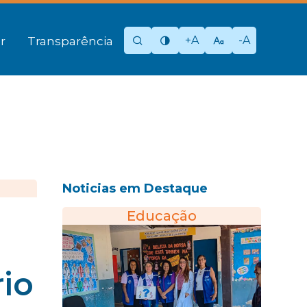
+A
-A
r
Transparência
Noticias em Destaque
Educação
io