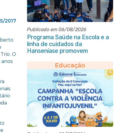
5/2017
Publicado em 06/08/2026
Programa Saúde na Escola e a
lberto
linha de cuidados da
o
Hanseníase promovem
Trio. O
conscientização sobre
4 anos
hanseníase na E.M Adelaide de
Educação
Magalhães Seabra
ra
nais.
tário
nda
to
de