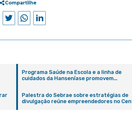
Compartilhe
Programa Saúde na Escola e a linha de
cuidados da Hanseníase promovem
conscientização sobre hanseníase na E.M
Adelaide de Magalhães Seabra
rar
Palestra do Sebrae sobre estratégias de
divulgação reúne empreendedores no Cen
de Itaboraí