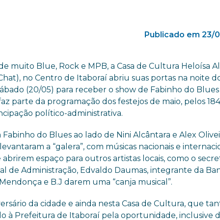
Publicado em 23/0
de muito Blue, Rock e MPB, a Casa de Cultura Heloísa A
Chat), no Centro de Itaboraí abriu suas portas na noite d
sábado (20/05) para receber o show de Fabinho do Blues 
faz parte da programação dos festejos de maio, pelos 18
ipação político-administrativa.
a Fabinho do Blues ao lado de Nini Alcântara e Alex Olivei
 levantaram a “galera”, com músicas nacionais e internacio
abrirem espaço para outros artistas locais, como o secre
al de Administração, Edvaldo Daumas, integrante da Ba
y Mendonça e B.J darem uma “canja musical”.
ersário da cidade e ainda nesta Casa de Cultura, que tan
o à Prefeitura de Itaboraí pela oportunidade, inclusive 