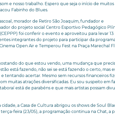
m e nosso trabalho. Espero que seja o início de muitos
stacou Fabinho do Blues.
Pascoal, morador de Retiro São Joaquim, fundador e
ador do projeto social Centro Esportivo Pedagógico Plín
(CEPPP) foi conferir o evento e aproveitou para levar 13
entes integrantes do projeto para participar da program
Cinema Open Air e Temperou Fest na Praça Marechal Fl
gostando do que estou vendo, uma mudança que precis
stão está fazendo, não sei se está fazendo o certo, mas e
 e tentando acertar. Mesmo sem recursos financeiros fi
om muitas atrações diversificadas. Eu sou suspeito em fa
Itaboraí está de parabéns e que mais artistas possam div
da cidade, a Casa de Cultura abrigou os shows de Soul Bla
 terça-feira (23/05), a programação continua na Chat, a p