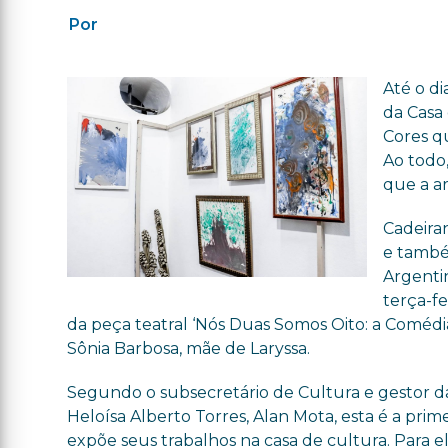
Por
Até o di
da Casa 
Cores qu
Ao todo,
que a ar
Cadeiran
e també
Argenti
terça-f
da peça teatral ‘Nós Duas Somos Oito: a Comédia’
Sônia Barbosa, mãe de Laryssa.
Segundo o subsecretário de Cultura e gestor d
Heloísa Alberto Torres, Alan Mota, esta é a prime
expõe seus trabalhos na casa de cultura. Para ele