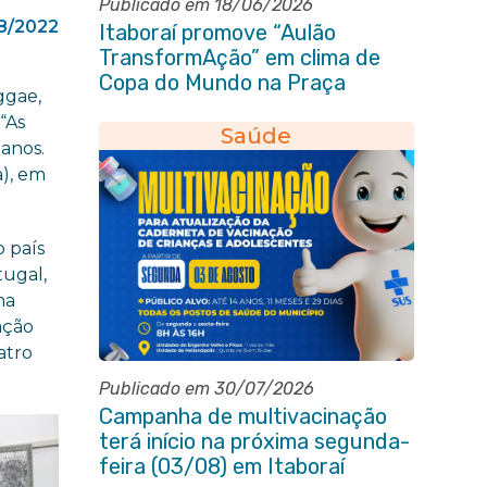
Publicado em 18/06/2026
8/2022
Itaboraí promove “Aulão
TransformAção” em clima de
Copa do Mundo na Praça
ggae,
Marechal Floriano Peixoto
“As
Saúde
 anos.
a), em
o país
tugal,
na
ação
atro
Publicado em 30/07/2026
Campanha de multivacinação
terá início na próxima segunda-
feira (03/08) em Itaboraí