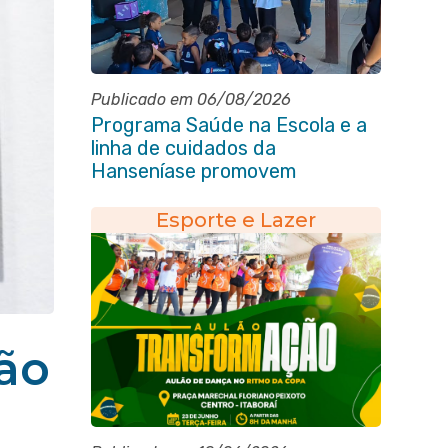
Publicado em 06/08/2026
Programa Saúde na Escola e a
linha de cuidados da
Hanseníase promovem
conscientização sobre
hanseníase na E.M Adelaide de
Esporte e Lazer
Magalhães Seabra
ão