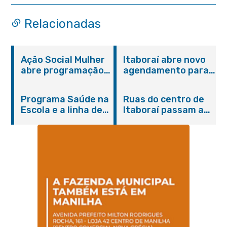
Avenida 22 de Maio
Relacionadas
Ação Social Mulher
Itaboraí abre novo
abre programação
agendamento para
do Agosto Lilás em
castração gratuita
Itaboraí com
de cães e gatos
Programa Saúde na
Ruas do centro de
serviços gratuitos e
Escola e a linha de
Itaboraí passam a
orientações
cuidados da
operar em novos
Hanseníase
sentidos
promovem
conscientização
sobre hanseníase
na E.M Adelaide de
Magalhães Seabra