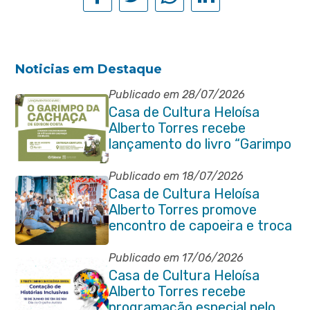
Noticias em Destaque
Publicado em 28/07/2026
Casa de Cultura Heloísa
Alberto Torres recebe
lançamento do livro “Garimpo
da Cachaça”
Publicado em 18/07/2026
Casa de Cultura Heloísa
Alberto Torres promove
encontro de capoeira e troca
de cordas na Praça Marechal
Floriano Peixoto
Publicado em 17/06/2026
Casa de Cultura Heloísa
Alberto Torres recebe
programação especial pelo