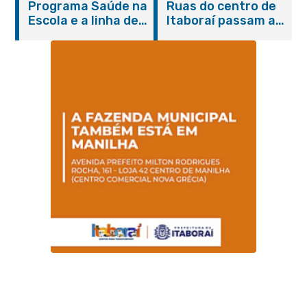
Programa Saúde na
Ruas do centro de
serviços gratuitos e
Escola e a linha de
Itaboraí passam a
orientações
cuidados da
operar em novos
Hanseníase
sentidos
promovem
conscientização
sobre hanseníase
na E.M Adelaide de
Magalhães Seabra