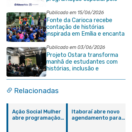
Dia do Orgulho Autista
Publicado em 15/06/2026
Fonte da Carioca recebe
contação de histórias
inspirada em Emília e encanta
crianças da rede pública de
Itaboraí
Publicado em 03/06/2026
Projeto Ostara transforma
manhã de estudantes com
histórias, inclusão e
criatividade em Itaboraí
Relacionadas
Ação Social Mulher
Itaboraí abre novo
abre programação
agendamento para
do Agosto Lilás em
castração gratuita
Itaboraí com
de cães e gatos