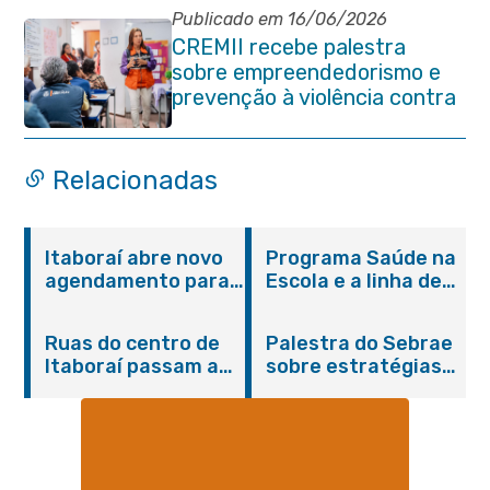
Publicado em 16/06/2026
CREMII recebe palestra
sobre empreendedorismo e
prevenção à violência contra
a pessoa idosa
Relacionadas
Itaboraí abre novo
Programa Saúde na
agendamento para
Escola e a linha de
castração gratuita
cuidados da
de cães e gatos
Hanseníase
Ruas do centro de
Palestra do Sebrae
promovem
Itaboraí passam a
sobre estratégias
conscientização
operar em novos
de divulgação reúne
sobre hanseníase
sentidos
empreendedores no
na E.M Adelaide de
Centro de Itaboraí
Magalhães Seabra