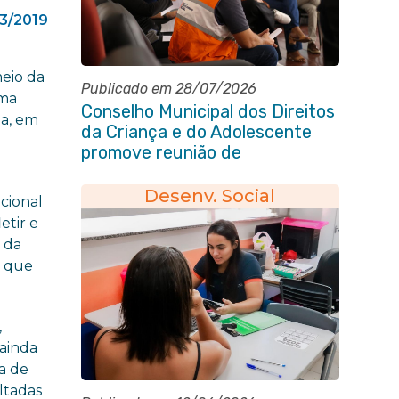
3/2019
eio da
Publicado em 28/07/2026
ima
Conselho Municipal dos Direitos
za, em
da Criança e do Adolescente
promove reunião de
alinhamento com órgãos
públicos
Desenv. Social
cional
etir e
s da
s que
,
 ainda
a de
ltadas