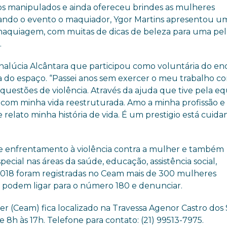
os manipulados e ainda ofereceu brindes as mulheres
izando o evento o maquiador, Ygor Martins apresentou u
maquiagem, com muitas de dicas de beleza para uma pe
.
nalúcia Alcântara que participou como voluntária do en
ia do espaço. “Passei anos sem exercer o meu trabalho c
uestões de violência. Através da ajuda que tive pela e
 com minha vida reestruturada. Amo a minha profissão e
e relato minha história de vida. É um prestigio está cuid
e enfrentamento à violência contra a mulher e também
ecial nas áreas da saúde, educação, assistência social,
 2018 foram registradas no Ceam mais de 300 mulheres
s podem ligar para o número 180 e denunciar.
 (Ceam) fica localizado na Travessa Agenor Castro dos 
e 8h às 17h. Telefone para contato: (21) 99513-7975.