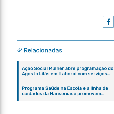
Relacionadas
Ação Social Mulher abre programação do
Agosto Lilás em Itaboraí com serviços
gratuitos e orientações
Programa Saúde na Escola e a linha de
cuidados da Hanseníase promovem
conscientização sobre hanseníase na E.
Adelaide de Magalhães Seabra