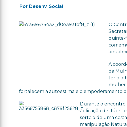
Por Desenv. Social
O Centr
Secreta
quinta-f
comemor
anualme
A coord
da Mulh
ter o ol
mulher 
fortalecem a autoestima e o empoderamento da 
Durante o encontro f
aplicação de flúor, 
sorteio de uma cesta
manipulação Natural 