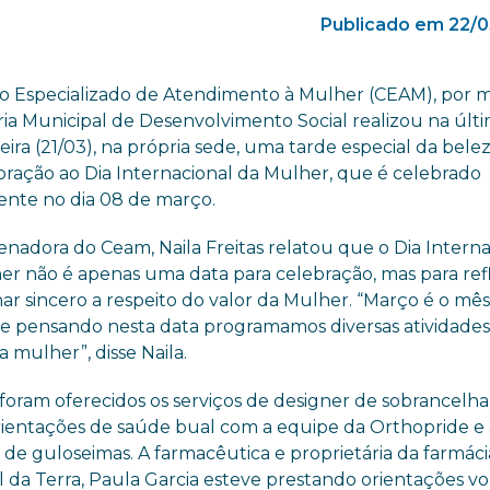
Publicado em 22/0
o Especializado de Atendimento à Mulher (CEAM), por m
ria Municipal de Desenvolvimento Social realizou na últ
eira (21/03), na própria sede, uma tarde especial da bele
ação ao Dia Internacional da Mulher, que é celebrado
nte no dia 08 de março.
enadora do Ceam, Naila Freitas relatou que o Dia Interna
er não é apenas uma data para celebração, mas para refl
har sincero a respeito do valor da Mulher. “Março é o mê
e pensando nesta data programamos diversas atividade
mulher”, disse Naila.
oram oferecidos os serviços de designer de sobrancelha
orientações de saúde bual com a equipe da Orthopride e
 de guloseimas. A farmacêutica e proprietária da farmáci
da Terra, Paula Garcia esteve prestando orientações vo