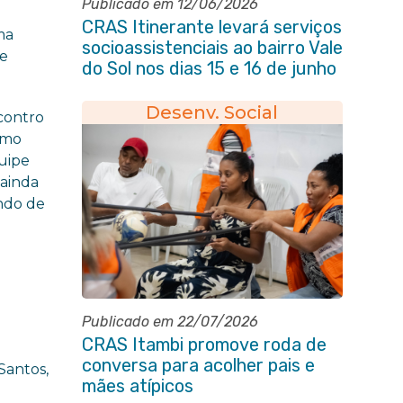
Publicado em 12/06/2026
CRAS Itinerante levará serviços
ma
socioassistenciais ao bairro Vale
le
do Sol nos dias 15 e 16 de junho
e Vila Gabriela 18 de junho
Desenv. Social
contro
omo
quipe
 ainda
ando de
Publicado em 22/07/2026
CRAS Itambi promove roda de
conversa para acolher pais e
Santos,
mães atípicos