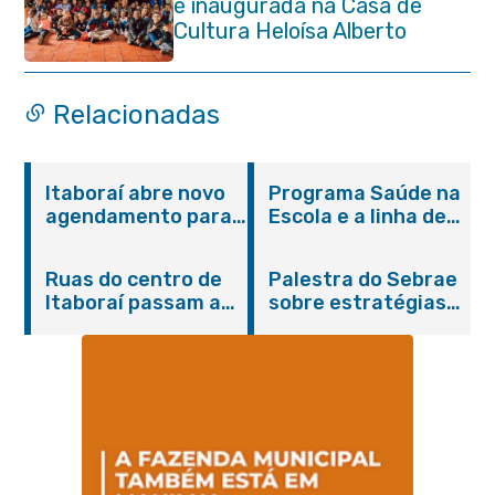
é inaugurada na Casa de
Cultura Heloísa Alberto
Torres
Relacionadas
Itaboraí abre novo
Programa Saúde na
agendamento para
Escola e a linha de
castração gratuita
cuidados da
de cães e gatos
Hanseníase
Ruas do centro de
Palestra do Sebrae
promovem
Itaboraí passam a
sobre estratégias
conscientização
operar em novos
de divulgação reúne
sobre hanseníase
sentidos
empreendedores no
na E.M Adelaide de
Centro de Itaboraí
Magalhães Seabra