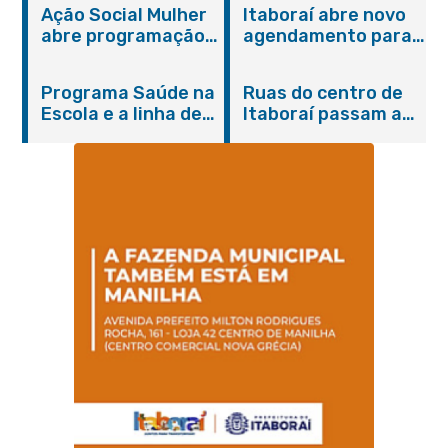
Ação Social Mulher
Itaboraí abre novo
abre programação
agendamento para
do Agosto Lilás em
castração gratuita
Itaboraí com
de cães e gatos
Programa Saúde na
Ruas do centro de
serviços gratuitos e
Escola e a linha de
Itaboraí passam a
orientações
cuidados da
operar em novos
Hanseníase
sentidos
promovem
conscientização
sobre hanseníase
na E.M Adelaide de
Magalhães Seabra