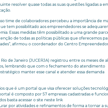
buinte resolver quase todas as suas questões ligadas a e
cação.
osso time de colaboradores percebeu a importância de m
que tem possibilitado aos empreendedores se adequare
ia. Essas medidas têm possibilitado a uma grande parc
btenção de todas as políticas públicas que oferecemos pa
idades”, afirmou o coordenador do Centro Empreendedor
Rio de Janeiro (JUCERJA) registrou entre os meses de ab
iários, lembrando que com o fechamento do atendimento
estratégico manter esse canal e atender essa demanda
ios que é um portal que visa oferecer soluções tecnológ
portal é composto por 57 empresas cadastradas e funcio
os basta acessar o site neste link
rar por atividades e refinamentos de forma a tornar a s