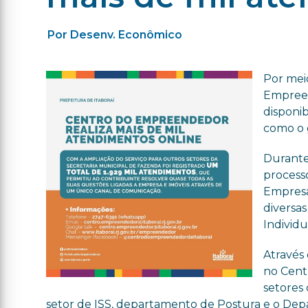
Por Desenv. Econômico
Por mei
Empreen
disponi
como o 
Durante
process
Empresas
diversa
Individu
Através
no Cent
setores
setor de ISS, departamento de Postura e o Depa