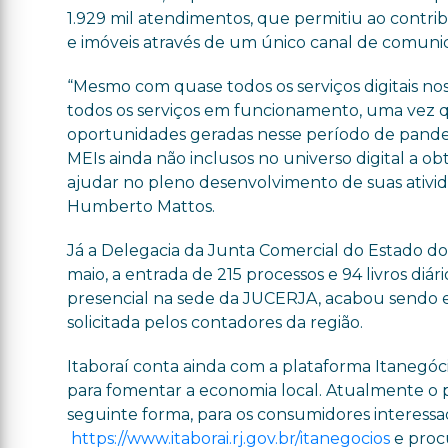
1.929 mil atendimentos, que permitiu ao contri
e imóveis através de um único canal de comuni
“Mesmo com quase todos os serviços digitais n
todos os serviços em funcionamento, uma vez 
oportunidades geradas nesse período de pandem
MEIs ainda não inclusos no universo digital a o
ajudar no pleno desenvolvimento de suas ativ
Humberto Mattos.
Já a Delegacia da Junta Comercial do Estado do 
maio, a entrada de 215 processos e 94 livros d
presencial na sede da JUCERJA, acabou sendo 
solicitada pelos contadores da região.
Itaboraí conta ainda com a plataforma Itanegóc
para fomentar a economia local. Atualmente o 
seguinte forma, para os consumidores interessad
https://www.itaborai.rj.gov.br/itanegocios
e procu