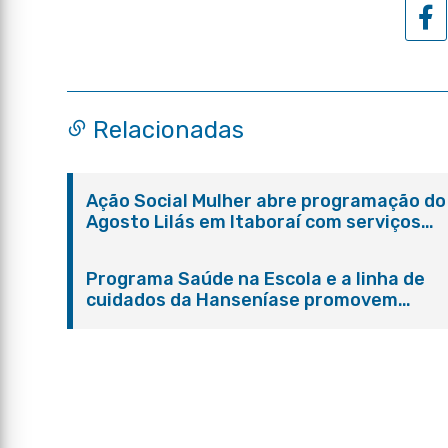
Relacionadas
Ação Social Mulher abre programação do
Agosto Lilás em Itaboraí com serviços
gratuitos e orientações
Programa Saúde na Escola e a linha de
cuidados da Hanseníase promovem
conscientização sobre hanseníase na E.
Adelaide de Magalhães Seabra