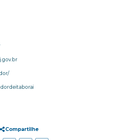
r
.gov.br
dor/
ordeitaborai
Compartilhe