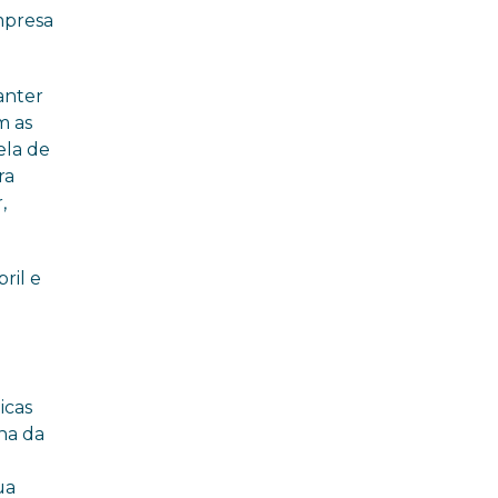
mpresa
anter
m as
ela de
ra
,
ril e
icas
na da
ua