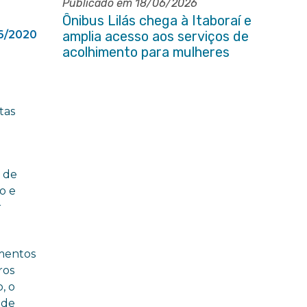
Publicado em 18/06/2026
Ônibus Lilás chega à Itaboraí e
6/2020
amplia acesso aos serviços de
acolhimento para mulheres
tas
o de
o e
r
imentos
ros
, o
 de