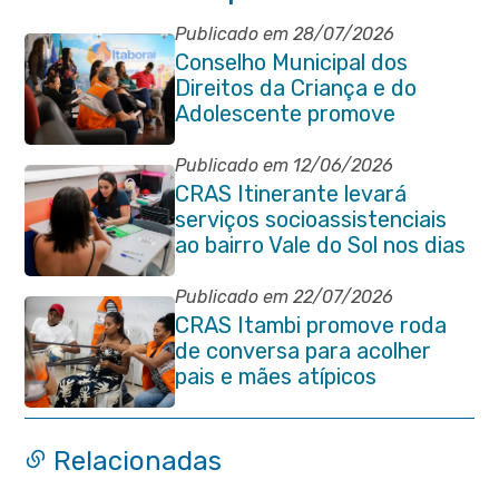
Publicado em 28/07/2026
Conselho Municipal dos
Direitos da Criança e do
Adolescente promove
reunião de alinhamento com
órgãos públicos
Publicado em 12/06/2026
CRAS Itinerante levará
serviços socioassistenciais
ao bairro Vale do Sol nos dias
15 e 16 de junho e Vila
Gabriela 18 de junho
Publicado em 22/07/2026
CRAS Itambi promove roda
de conversa para acolher
pais e mães atípicos
Relacionadas