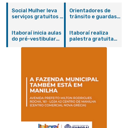
Social Mulher leva
Orientadores de
serviços gratuitos à
trânsito e guardas
Praça Alarico
municipais recebem
Antunes nesta
treinamento em
Itaboraí inicia aulas
Itaboraí realiza
sexta-feira (07/08)
primeiros socorros
do pré-vestibular
palestra gratuita
em Itaboraí
presencial
sobre Compras
“Passaporte para o
Governamentais em
Futuro”
parceria com o
Sebrae