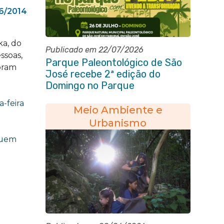
6/2014
ka, do
Publicado em 22/07/2026
ssoas,
Parque Paleontológico de São
oram
José recebe 2ª edição do
Domingo no Parque
Paleontológico com Pedal
-feira
Vivendo a Transformação
Meio Ambiente e
Urbanismo
ibuem