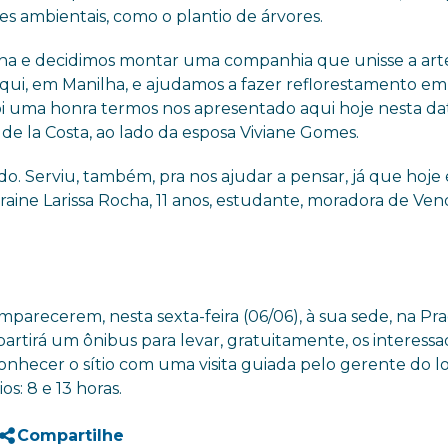
s ambientais, como o plantio de árvores.
na e decidimos montar uma companhia que unisse a art
ui, em Manilha, e ajudamos a fazer reflorestamento em 
. Foi uma honra termos nos apresentado aqui hoje nesta da
 de la Costa, ao lado da esposa Viviane Gomes.
do. Serviu, também, pra nos ajudar a pensar, já que hoje
rraine Larissa Rocha, 11 anos, estudante, moradora de Ven
mparecerem, nesta sexta-feira (06/06), à sua sede, na Pr
partirá um ônibus para levar, gratuitamente, os interessa
nhecer o sítio com uma visita guiada pelo gerente do lo
os: 8 e 13 horas.
Compartilhe