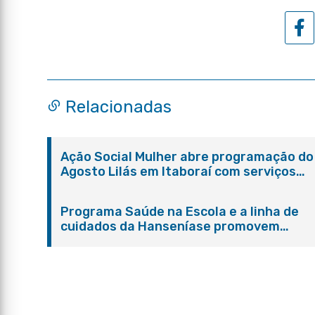
Relacionadas
Ação Social Mulher abre programação do
Agosto Lilás em Itaboraí com serviços
gratuitos e orientações
Programa Saúde na Escola e a linha de
cuidados da Hanseníase promovem
conscientização sobre hanseníase na E.
Adelaide de Magalhães Seabra