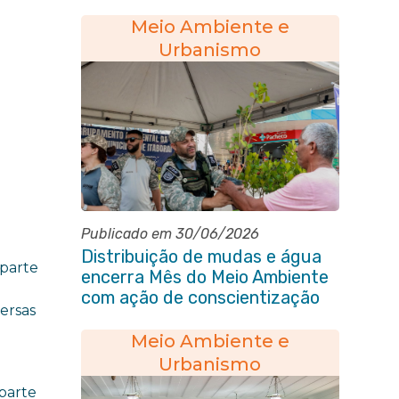
município
Meio Ambiente e
Urbanismo
Publicado em 30/06/2026
Distribuição de mudas e água
 parte
encerra Mês do Meio Ambiente
com ação de conscientização
ersas
em Manilha
Meio Ambiente e
Urbanismo
 parte