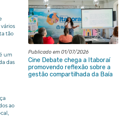
e
vários
ta tão
Publicado em 01/07/2026
 é um
Cine Debate chega a Itaboraí
da das
promovendo reflexão sobre a
gestão compartilhada da Baía
de Guanabara
aça
dos ao
cal,