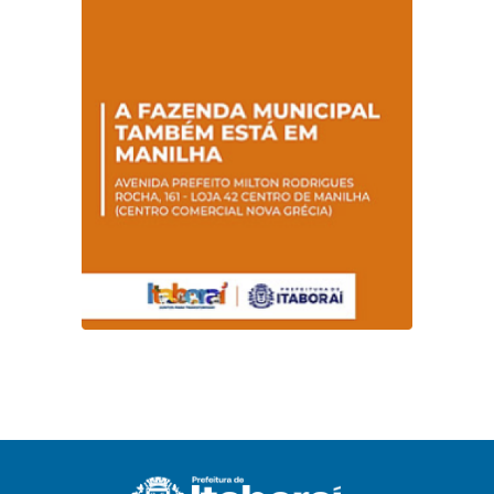
Hanseníase
sentidos
promovem
conscientização
sobre hanseníase
na E.M Adelaide de
Magalhães Seabra