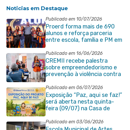
Noticias em Destaque
Publicado em 10/07/2026
Proerd forma mais de 690
alunos e reforça parceria
entre escola, família e PM em
Itaboraí
Publicado em 16/06/2026
CREMII recebe palestra
sobre empreendedorismo e
prevenção à violência contra
a pessoa idosa
Publicado em 06/07/2026
Exposição “Paz, aqui se faz!”
será aberta nesta quinta-
feira (09/07) na Casa de
Cultura Heloísa Alberto
Torres
Publicado em 03/06/2026
Escola Municipal de Artes