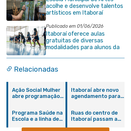
acolhe e desenvolve talentos
artísticos em Itaboraí
Publicado em 01/06/2026
Itaboraí oferece aulas
gratuitas de diversas
modalidades para alunos da
rede municipal de ensino
Relacionadas
Ação Social Mulher
Itaboraí abre novo
abre programação
agendamento para
do Agosto Lilás em
castração gratuita
Itaboraí com
de cães e gatos
Programa Saúde na
Ruas do centro de
serviços gratuitos e
Escola e a linha de
Itaboraí passam a
orientações
cuidados da
operar em novos