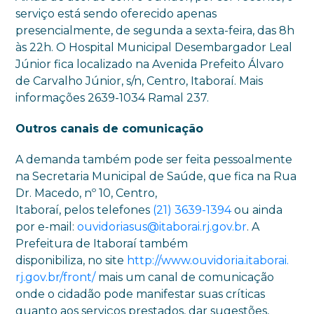
serviço está sendo oferecido apenas
presencialmente, de segunda a sexta-feira, das 8h
às 22h. O Hospital Municipal Desembargador Leal
Júnior fica localizado na Avenida Prefeito Álvaro
de Carvalho Júnior, s/n, Centro, Itaboraí. Mais
informações 2639-1034 Ramal 237.
Outros canais de comunicação
A demanda também pode ser feita pessoalmente
na Secretaria Municipal de Saúde, que fica na Rua
Dr. Macedo, nº 10, Centro,
Itaboraí, pelos telefones
(21) 3639-1394
ou ainda
por e-mail:
ouvidoriasus@itaborai.rj.gov.
br
. A
Prefeitura de Itaboraí também
disponibiliza, no site
http://www.ouvidoria.itaborai.
rj.gov.br/front/
mais um canal de comunicação
onde o cidadão pode manifestar suas críticas
quanto aos serviços prestados, dar sugestões,