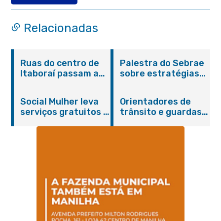
quadriênio 2026–2030
Relacionadas
Ruas do centro de
Palestra do Sebrae
Itaboraí passam a
sobre estratégias
operar em novos
de divulgação reúne
sentidos
empreendedores no
Social Mulher leva
Orientadores de
Centro de Itaboraí
serviços gratuitos à
trânsito e guardas
Praça Alarico
municipais recebem
Antunes nesta
treinamento em
sexta-feira (07/08)
primeiros socorros
em Itaboraí