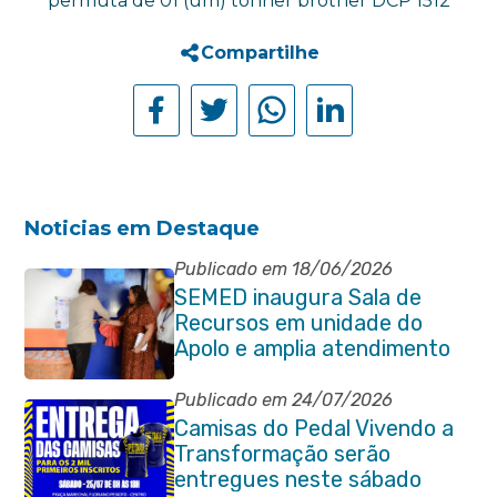
permuta de 01 (um) tonner brother DCP 1512
Compartilhe
Noticias em Destaque
Publicado em 18/06/2026
SEMED inaugura Sala de
Recursos em unidade do
Apolo e amplia atendimento
especializado na rede
municipal
Publicado em 24/07/2026
Camisas do Pedal Vivendo a
Transformação serão
entregues neste sábado