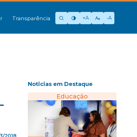
+A
-A
r
Transparência
Noticias em Destaque
Educação
–
3/2018