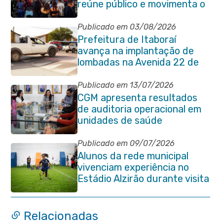
reúne público e movimenta o
Centro da cidade na noite de
abertura
Publicado em 03/08/2026
Prefeitura de Itaboraí
avança na implantação de
lombadas na Avenida 22 de
Maio para reforçar a
segurança no trânsito
Publicado em 13/07/2026
CGM apresenta resultados
de auditoria operacional em
unidades de saúde
Publicado em 09/07/2026
Alunos da rede municipal
vivenciam experiência no
Estádio Alzirão durante visita
pedagógica
Relacionadas