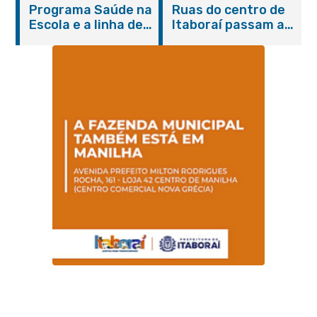
Programa Saúde na
Ruas do centro de
serviços gratuitos e
Escola e a linha de
Itaboraí passam a
orientações
cuidados da
operar em novos
Hanseníase
sentidos
promovem
conscientização
sobre hanseníase
na E.M Adelaide de
Magalhães Seabra