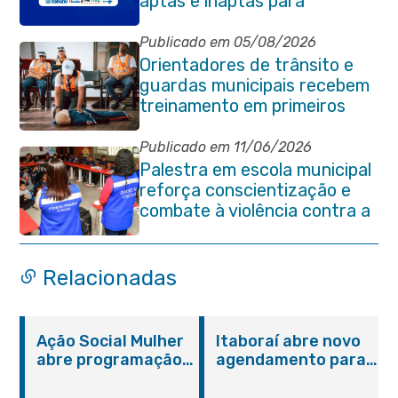
aptas e inaptas para
processo eleitoral do
quadriênio 2026-2030
Publicado em 05/08/2026
Orientadores de trânsito e
guardas municipais recebem
treinamento em primeiros
socorros em Itaboraí
Publicado em 11/06/2026
Palestra em escola municipal
reforça conscientização e
combate à violência contra a
pessoa idosa em Itaboraí
Relacionadas
Ação Social Mulher
Itaboraí abre novo
abre programação
agendamento para
do Agosto Lilás em
castração gratuita
Itaboraí com
de cães e gatos