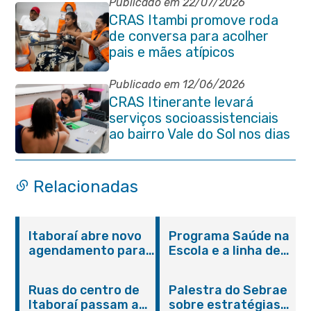
órgãos públicos
Publicado em 22/07/2026
CRAS Itambi promove roda
de conversa para acolher
pais e mães atípicos
Publicado em 12/06/2026
CRAS Itinerante levará
serviços socioassistenciais
ao bairro Vale do Sol nos dias
15 e 16 de junho e Vila
Gabriela 18 de junho
Relacionadas
Itaboraí abre novo
Programa Saúde na
agendamento para
Escola e a linha de
castração gratuita
cuidados da
de cães e gatos
Hanseníase
Ruas do centro de
Palestra do Sebrae
promovem
Itaboraí passam a
sobre estratégias
conscientização