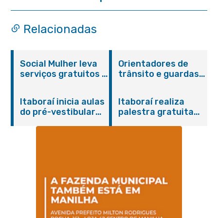
Relacionadas
Social Mulher leva
Orientadores de
serviços gratuitos à
trânsito e guardas
Praça Alarico
municipais recebem
Antunes nesta
treinamento em
Itaboraí inicia aulas
Itaboraí realiza
sexta-feira (07/08)
primeiros socorros
do pré-vestibular
palestra gratuita
em Itaboraí
presencial
sobre Compras
“Passaporte para o
Governamentais em
Futuro”
parceria com o
Sebrae