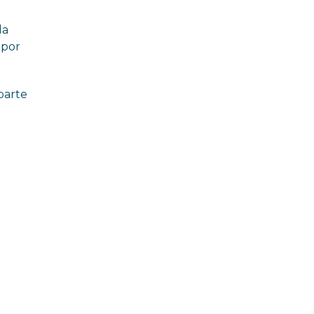
da
 por
parte