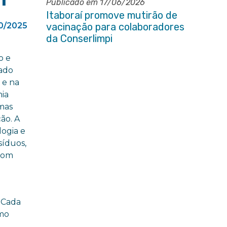
Publicado em 17/06/2026
Itaboraí promove mutirão de
0/2025
vacinação para colaboradores
da Conserlimpi
o e
hado
 e na
hia
 mas
ão. A
logia e
síduos,
 com
 Cada
omo