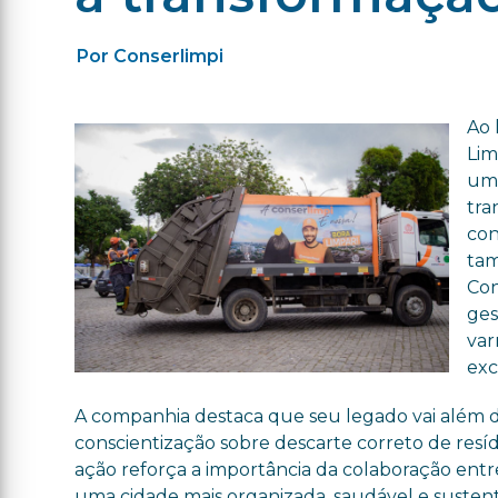
Por Conserlimpi
Ao 
Lim
um 
tra
con
tam
Con
ges
var
exc
A companhia destaca que seu legado vai além 
conscientização sobre descarte correto de res
ação reforça a importância da colaboração entr
uma cidade mais organizada, saudável e sustent