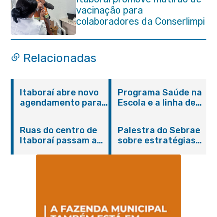
vacinação para
colaboradores da Conserlimpi
Relacionadas
Itaboraí abre novo
Programa Saúde na
agendamento para
Escola e a linha de
castração gratuita
cuidados da
de cães e gatos
Hanseníase
Ruas do centro de
Palestra do Sebrae
promovem
Itaboraí passam a
sobre estratégias
conscientização
operar em novos
de divulgação reúne
sobre hanseníase
sentidos
empreendedores no
na E.M Adelaide de
Centro de Itaboraí
Magalhães Seabra