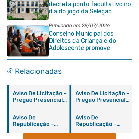
decreta ponto facultativo no
dia do jogo da Seleção
Brasileira
Publicado em 28/07/2026
Conselho Municipal dos
Direitos da Criança e do
Adolescente promove
reunião de alinhamento com
órgãos públicos
Relacionadas
Aviso De Licitação –
Aviso De Licitação –
Pregão Presencial
Pregão Presencial
Nº 019/2019 – PMI
Nº 012/2019 – FMS
Aviso De
Aviso De
Republicação –
Republicação –
Pregão Presencial
Pregão Presencial
Nº 014/2019 – PMI
Nº 001/2019 – FMAS