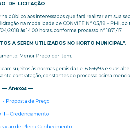
SO DE LICITAÇÃO
público aos interessados que fará realizar em sua se
 a licitação na modalidade de CONVITE N.º 03/18 – PMI, do 
4/2018 às 14:00 horas, conforme processo n.º 1871/17.
TOS A SEREM UTILIZADOS NO HORTO MUNICIPAL
”
.
gamento: Menor Preço por item.
icam sujeitos às normas gerais da Lei 8.666/93 e suas alte
sente contratação, constantes do processo acima menci
— Anexos —
 I- Proposta de Preço
 II – Credenciamento
claracao de Pleno Conhecimento