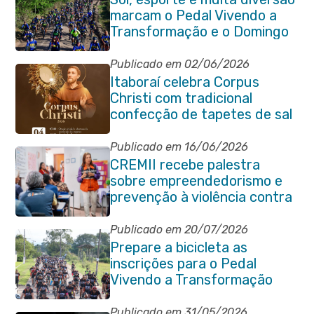
marcam o Pedal Vivendo a
Transformação e o Domingo
no Parque Paleontológico
Publicado em 02/06/2026
Itaboraí celebra Corpus
Christi com tradicional
confecção de tapetes de sal
e programação religiosa na
Avenida 22 de Maio
Publicado em 16/06/2026
CREMII recebe palestra
sobre empreendedorismo e
prevenção à violência contra
a pessoa idosa
Publicado em 20/07/2026
Prepare a bicicleta as
inscrições para o Pedal
Vivendo a Transformação
estão abertas em Itaboraí
Publicado em 31/05/2026