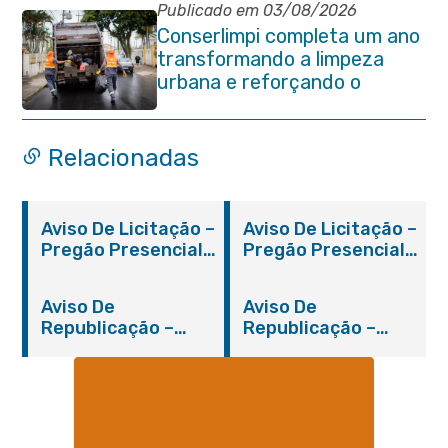
Itaboraí
Publicado em 03/08/2026
Conserlimpi completa um ano
transformando a limpeza
urbana e reforçando o
cuidado com Itaboraí
Relacionadas
Aviso De Licitação –
Aviso De Licitação –
Pregão Presencial
Pregão Presencial
Nº 019/2019 – PMI
Nº 012/2019 – FMS
Aviso De
Aviso De
Republicação –
Republicação –
Pregão Presencial
Pregão Presencial
Nº 014/2019 – PMI
Nº 001/2019 – FMAS