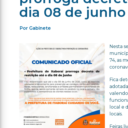
dia 08 de junho
Por Gabinete
Nesta se
municíp
74, as 
coronaví
Fica de
adotada
valendo
funcion
local e 
locais.
Feiras 