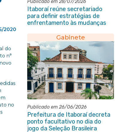
Publicado em 28/07/2026
Itaboraí reúne secretariado
para definir estratégias de
enfrentamento às mudanças
climáticas
5/2020
Gabinete
al do
to n°
 novo
medidas
m
cem
uto no
Publicado em 26/06/2026
es
Prefeitura de Itaboraí decreta
ponto facultativo no dia do
jogo da Seleção Brasileira