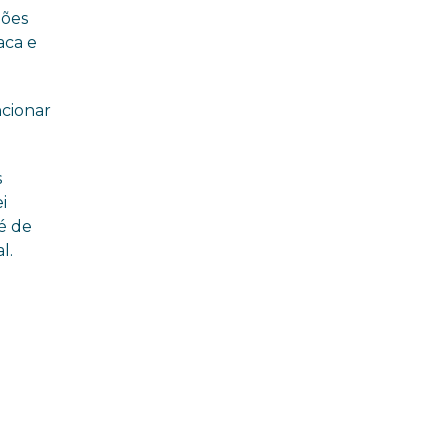
ções
aca e
ncionar
s
i
 é de
l.