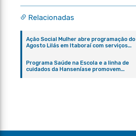
Relacionadas
Ação Social Mulher abre programação do
Agosto Lilás em Itaboraí com serviços
gratuitos e orientações
Programa Saúde na Escola e a linha de
cuidados da Hanseníase promovem
conscientização sobre hanseníase na E.
Adelaide de Magalhães Seabra