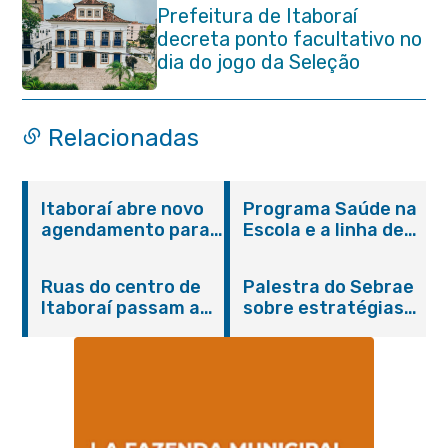
Prefeitura de Itaboraí
decreta ponto facultativo no
dia do jogo da Seleção
Brasileira
Relacionadas
Itaboraí abre novo
Programa Saúde na
agendamento para
Escola e a linha de
castração gratuita
cuidados da
de cães e gatos
Hanseníase
Ruas do centro de
Palestra do Sebrae
promovem
Itaboraí passam a
sobre estratégias
conscientização
operar em novos
de divulgação reúne
sobre hanseníase
sentidos
empreendedores no
na E.M Adelaide de
Centro de Itaboraí
Magalhães Seabra